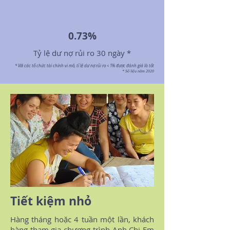
0.73%
Tỷ lệ dư nợ rủi ro 30 ngày *
* Với các tổ chức tài chính vi mô, tỉ lệ dư nợ rủi ro < 1% được đánh giá là tốt
* Số liệu năm 2020
Tiết kiệm nhỏ
Hàng tháng hoặc 4 tuần một lần, khách
hàng tham gia chương trình Anh Chị Em