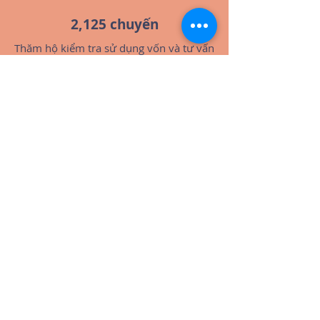
2,125 chuyến
Thăm hộ kiểm tra sử dụng vốn và tư vấn
nông nghiệp
384 chuyến
Thăm hộ tư vấn xã hội và theo dõi ca
89%
Khách hàng hài lòng với dịch vụ tư vấn
* Số liệu năm
2019 - 2020