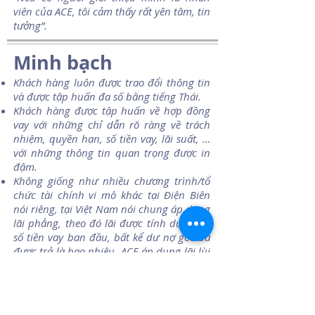
viên của ACE, tôi cảm thấy rất yên tâm, tin
tưởng”.
Minh bạch
Khách hàng luôn được trao đổi thông tin
và được tập huấn đa số bằng tiếng Thái.
Khách hàng được tập huấn về hợp đồng
vay với những chỉ dẫn rõ ràng về trách
nhiệm, quyền hạn, số tiền vay, lãi suất, …
với những thông tin quan trọng được in
đậm.
Không giống như nhiều chương trình/tổ
chức tài chính vi mô khác tại Điện Biên
nói riêng, tại Việt Nam nói chung áp dụng
lãi phẳng, theo đó lãi được tính dựa trên
số tiền vay ban đầu, bất kể dư nợ gốc đã
được trả là bao nhiêu, ACE áp dụng lãi lùi
nghĩa là tiền lãi được tính trên dư nợ thực
tế. Phương pháp tính lãi lùi phản ánh tốt
hơn chi phí thực tế mà người đi vay phải
trả trong khi mức lãi phẳng ẩn đi chi phí