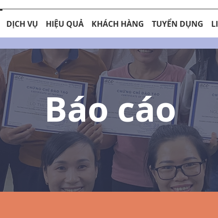
DỊCH VỤ
HIỆU QUẢ
KHÁCH HÀNG
TUYỂN DỤNG
L
Báo cáo